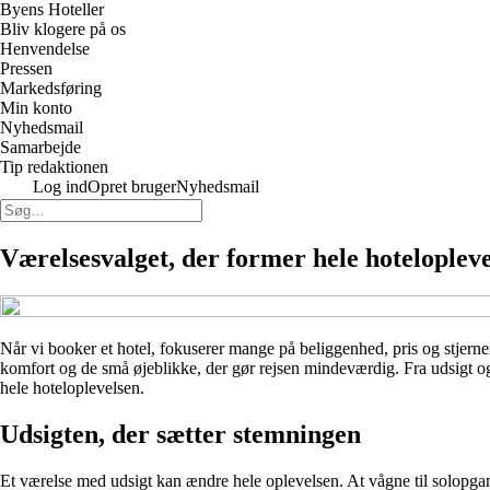
Byens Hoteller
Bliv klogere på os
Henvendelse
Pressen
Markedsføring
Min konto
Nyhedsmail
Samarbejde
Tip redaktionen
Log ind
Opret bruger
Nyhedsmail
Værelsesvalget, der former hele hoteloplev
Når vi booker et hotel, fokuserer mange på beliggenhed, pris og stjerner
komfort og de små øjeblikke, der gør rejsen mindeværdig. Fra udsigt og
hele hoteloplevelsen.
Udsigten, der sætter stemningen
Et værelse med udsigt kan ændre hele oplevelsen. At vågne til solopgan