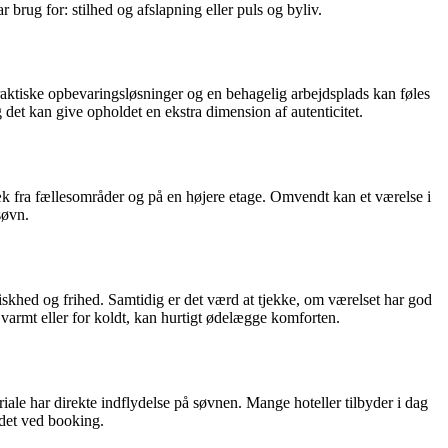
rug for: stilhed og afslapning eller puls og byliv.
raktiske opbevaringsløsninger og en behagelig arbejdsplads kan føles
 det kan give opholdet en ekstra dimension af autenticitet.
væk fra fællesområder og på en højere etage. Omvendt kan et værelse i
søvn.
riskhed og frihed. Samtidig er det værd at tjekke, om værelset har god
 varmt eller for koldt, kan hurtigt ødelægge komforten.
iale har direkte indflydelse på søvnen. Mange hoteller tilbyder i dag
 det ved booking.