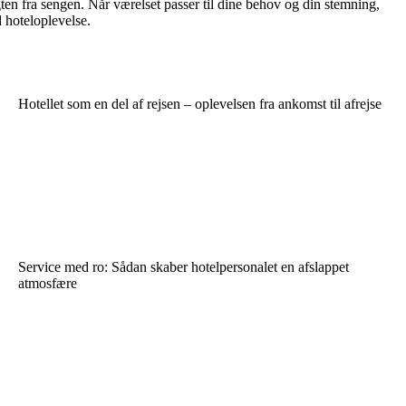
ten fra sengen. Når værelset passer til dine behov og din stemning,
d hoteloplevelse.
Hotellet som en del af rejsen – oplevelsen fra ankomst til afrejse
Service med ro: Sådan skaber hotelpersonalet en afslappet
atmosfære