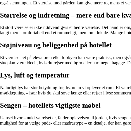
også stemningen. Et værelse mod gården kan give mere ro, mens et være
Størrelse og indretning – mere end bare k
Et stort værelse er ikke nødvendigvis et bedre værelse. Det handler om
langt mere komfortabelt end et rummeligt, men tomt lokale. Mange hotelle
Støjniveau og beliggenhed på hotellet
Et værelse tæt på elevatoren eller lobbyen kan være praktisk, men også
stueplan være ideelt, hvis du rejser med børn eller har meget bagage. D
Lys, luft og temperatur
Naturligt lys har stor betydning for, hvordan vi oplever et rum. Et vær
mørklægning – især hvis du skal sove længe eller rejser i lyse sommernæt
Sengen – hotellets vigtigste møbel
Uanset hvor smukt værelset er, falder oplevelsen til jorden, hvis sengen
mulighed for at vælge pude- eller madrastype – en detalje, der kan gøre