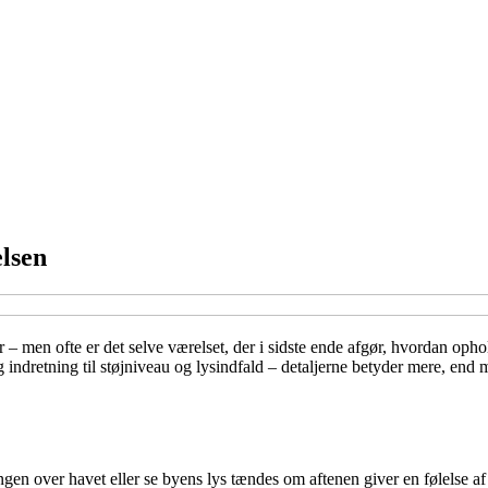
elsen
 – men ofte er det selve værelset, der i sidste ende afgør, hvordan ophol
 indretning til støjniveau og lysindfald – detaljerne betyder mere, end
gen over havet eller se byens lys tændes om aftenen giver en følelse af