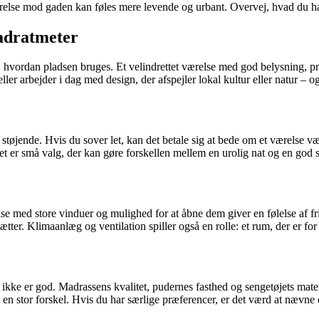
lse mod gaden kan føles mere levende og urbant. Overvej, hvad du har b
vadratmeter
, hvordan pladsen bruges. Et velindrettet værelse med god belysning, p
r arbejder i dag med design, der afspejler lokal kultur eller natur – og
 støjende. Hvis du sover let, kan det betale sig at bede om et værelse 
et er små valg, der kan gøre forskellen mellem en urolig nat og en god 
else med store vinduer og mulighed for at åbne dem giver en følelse af f
ter. Klimaanlæg og ventilation spiller også en rolle: et rum, der er for
 ikke er god. Madrassens kvalitet, pudernes fasthed og sengetøjets mater
 en stor forskel. Hvis du har særlige præferencer, er det værd at nævne