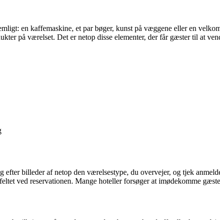
emligt: en kaffemaskine, et par bøger, kunst på væggene eller en velkoms
ukter på værelset. Det er netop disse elementer, der får gæster til at ven
g
ig efter billeder af netop den værelsestype, du overvejer, og tjek anmel
arfeltet ved reservationen. Mange hoteller forsøger at imødekomme gæst